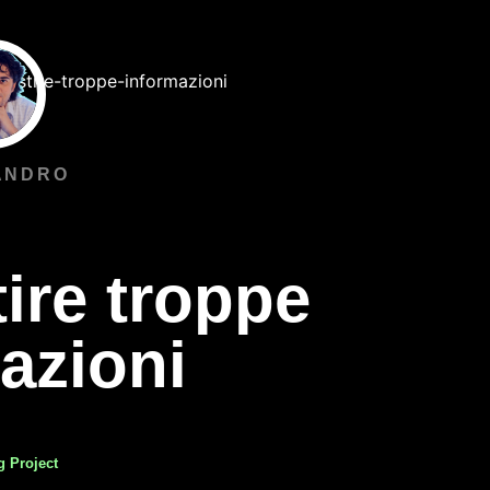
ANDRO
ire troppe
azioni
g Project