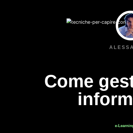
ALESS
Come gest
inform
e-Learnin