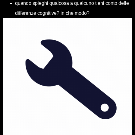
quando spieghi qualcosa a qualcuno tieni conto delle
differenze cognitive? in che modo?