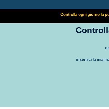
Controlla ogni giorno la po
Controll
oc
inserisci la mia ma